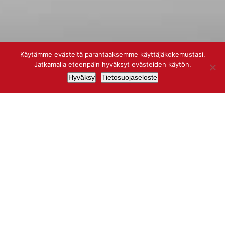
Käytämme evästeitä parantaaksemme käyttäjäkokemustasi.
Jatkamalla eteenpäin hyväksyt evästeiden käytön.
Hyväksy
Tietosuojaseloste
Kuvatilaus
Kuvaamme laadukkaita ja ammattimaisia
kuvia studiossamme tai valitsemasi
kuvauskohteessa. Voimme yhdessä
suunnitella juuri Sinulle sopivan
kuvaussession, vain mielikuvitus on rajana!